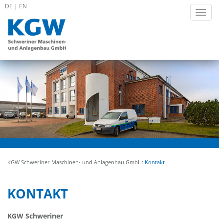
DE
|
EN
Toggle
navigati
KGW Schweriner Maschinen- und Anlagenbau GmbH:
Kontakt
KONTAKT
KGW Schweriner